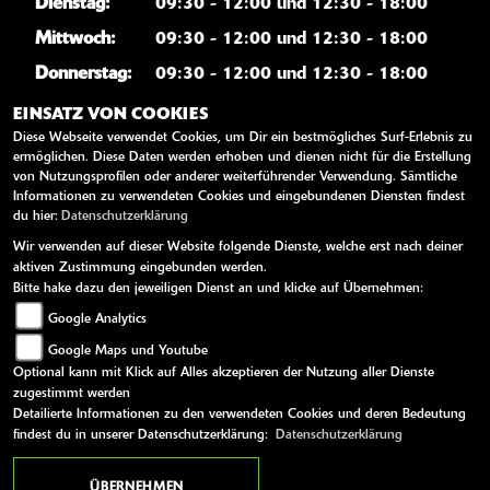
Dienstag:
09:30 - 12:00 und 12:30 - 18:00
Mittwoch:
09:30 - 12:00 und 12:30 - 18:00
Donnerstag:
09:30 - 12:00 und 12:30 - 18:00
Freitag:
09:30 - 12:00 und 12:30 - 18:00
EINSATZ VON COOKIES
Diese Webseite verwendet Cookies, um Dir ein bestmögliches Surf-Erlebnis zu
Samstag:
09:30 - 12:00
ermöglichen. Diese Daten werden erhoben und dienen nicht für die Erstellung
Sonntag:
geschlossen
von Nutzungsprofilen oder anderer weiterführender Verwendung. Sämtliche
Informationen zu verwendeten Cookies und eingebundenen Diensten findest
du hier:
Datenschutzerklärung
WEITERE LINKS
Wir verwenden auf dieser Website folgende Dienste, welche erst nach deiner
aktiven Zustimmung eingebunden werden.
Kawasaki News
Bitte hake dazu den jeweiligen Dienst an und klicke auf Übernehmen:
Google Analytics
Kawasaki Handbücher
Google Maps und Youtube
Kawasaki Bekleidung
Optional kann mit Klick auf Alles akzeptieren der Nutzung aller Dienste
Kawasaki Merchandise
zugestimmt werden
Detailierte Informationen zu den verwendeten Cookies und deren Bedeutung
findest du in unserer Datenschutzerklärung:
Datenschutzerklärung
AGB
Impressum
Datenschutz
Disclaimer
Barrierefreiheit
ÜBERNEHMEN